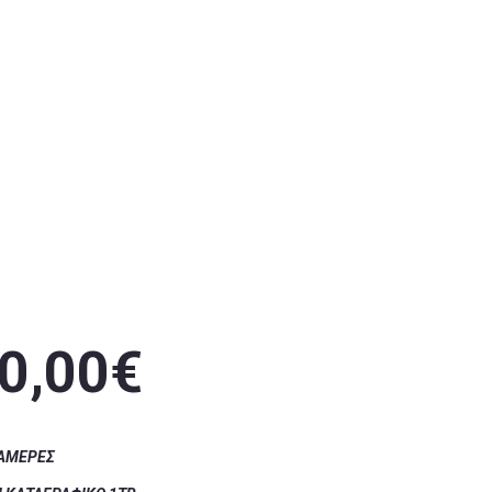
0,00€
‎ ‎‎‎‎‎ ‎‎‎‎‎ ‎‎‎‎‎ ‎‎‎‎‎ ‎‎‎‎‎‎‎‎ ‎‎ ‎‎‎‎‎ ‎‎‎‎ ‎‎‎ ‎‎‎ ‎‎‎‎‎ ‎‎‎‎‎ ‎‎‎‎‎ ‎‎‎‎‎ ‎‎‎‎‎ ‎‎‎‎‎ ‎‎‎‎‎ ‎‎‎‎‎ ‎‎‎‎‎ ‎‎‎‎