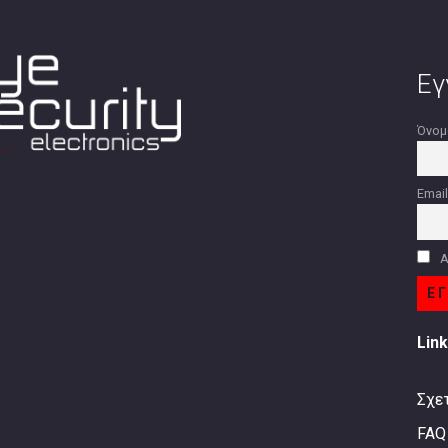
Εγ
Όνομ
Emai
Α
Lin
Σχε
FAQ