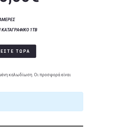
‎ ‎‎‎‎‎ ‎‎‎‎‎ ‎‎‎‎‎ ‎‎‎‎‎ ‎‎‎‎‎‎‎‎ ‎‎ ‎‎‎‎‎ ‎‎‎‎ ‎‎‎ ‎‎‎ ‎‎‎‎‎ ‎‎‎‎‎ ‎‎‎‎‎ ‎‎‎‎‎ ‎‎‎‎‎ ‎‎‎‎‎ ‎‎‎‎‎ ‎‎‎‎‎ ‎‎‎‎‎ ‎‎‎‎
Ι ΚΑΤΑΓΡΑΦΙΚΟ 1ΤΒ
ΛΕΣΤΕ ΤΩΡΑ
μένη καλωδίωση. Οι προσφορά είναι