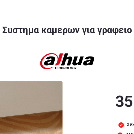
Συστημα καμερων για γραφειο
35
2 ΚΑΜΕΡΕΣ‎ ‎‎ ‎‎‎ ‎‎‎‎