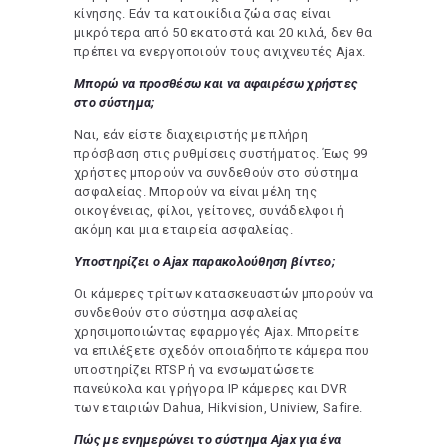
κίνησης. Εάν τα κατοικίδια ζώα σας είναι
μικρότερα από 50 εκατοστά και 20 κιλά, δεν θα
πρέπει να ενεργοποιούν τους ανιχνευτές Ajax.
Μπορώ να προσθέσω και να αφαιρέσω χρήστες
στο σύστημα;
Ναι, εάν είστε διαχειριστής με πλήρη
πρόσβαση στις ρυθμίσεις συστήματος. Έως 99
χρήστες μπορούν να συνδεθούν στο σύστημα
ασφαλείας. Μπορούν να είναι μέλη της
οικογένειας, φίλοι, γείτονες, συνάδελφοι ή
ακόμη και μια εταιρεία ασφαλείας.
Υποστηρίζει ο Ajax παρακολούθηση βίντεο;
Οι κάμερες τρίτων κατασκευαστών μπορούν να
συνδεθούν στο σύστημα ασφαλείας
χρησιμοποιώντας εφαρμογές Ajax. Μπορείτε
να επιλέξετε σχεδόν οποιαδήποτε κάμερα που
υποστηρίζει RTSP ή να ενσωματώσετε
πανεύκολα και γρήγορα IP κάμερες και DVR
των εταιριών Dahua, Hikvision, Uniview, Safire.
Πώς με ενημερώνει το σύστημα Ajax για ένα