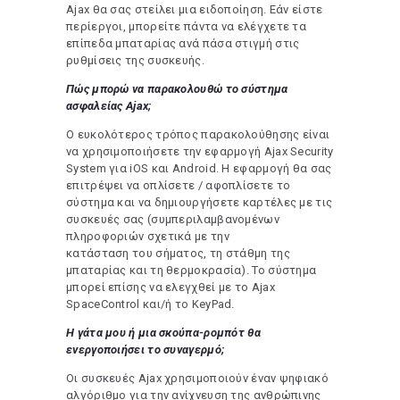
Ajax θα σας στείλει μια ειδοποίηση. Εάν είστε
περίεργοι, μπορείτε πάντα να ελέγχετε τα
επίπεδα μπαταρίας ανά πάσα στιγμή στις
ρυθμίσεις της συσκευής.
Πώς μπορώ να παρακολουθώ το σύστημα
ασφαλείας Ajax;
Ο ευκολότερος τρόπος παρακολούθησης είναι
να χρησιμοποιήσετε την εφαρμογή Ajax Security
System για iOS και Android. Η εφαρμογή θα σας
επιτρέψει να οπλίσετε / αφοπλίσετε το
σύστημα και να δημιουργήσετε καρτέλες με τις
συσκευές σας (συμπεριλαμβανομένων
πληροφοριών σχετικά με την
κατάσταση του σήματος, τη στάθμη της
μπαταρίας και τη θερμοκρασία). Το σύστημα
μπορεί επίσης να ελεγχθεί με το Ajax
SpaceControl και/ή το KeyPad.
Η γάτα μου ή μια σκούπα-ρομπότ θα
ενεργοποιήσει το συναγερμό;
Οι συσκευές Ajax χρησιμοποιούν έναν ψηφιακό
αλγόριθμο για την ανίχνευση της ανθρώπινης