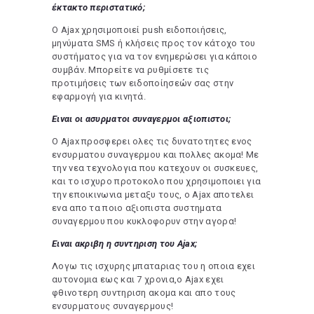
έκτακτο περιστατικό;
Ο Ajax χρησιμοποιεί push ειδοποιήσεις,
μηνύματα SMS ή κλήσεις προς τον κάτοχο του
συστήματος για να τον ενημερώσει για κάποιο
συμβάν. Μπορείτε να ρυθμίσετε τις
προτιμήσεις των ειδοποίησεών σας στην
εφαρμογή για κινητά.
Ειναι οι ασυρματοι συναγερμοι αξιοπιστοι;
Ο Ajax προσφερει ολες τις δυνατοτητες ενος
ενσυρματου συναγερμου και πολλες ακομα! Με
την νεα τεχνολογια που κατεχουν οι συσκευες,
και το ισχυρο προτοκολο που χρησιμοποιει για
την εποικινωνια μεταξυ τους, ο Ajax αποτελει
ενα απο τα ποιο αξιοπιστα συστηματα
συναγερμου που κυκλοφορυν στην αγορα!
Ειναι ακριβη η συντηριση του Ajax;
Λογω τις ισχυρης μπαταριας του η οποια εχει
αυτονομια εως και 7 χρονια,ο Ajax εχει
φθινοτερη συντηριση ακομα και απο τους
ενσυρματους συναγερμους!