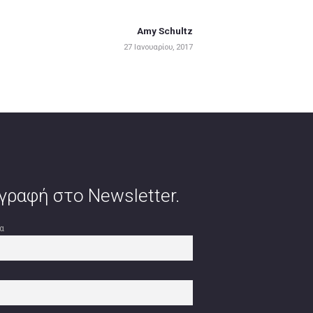
Amy Schultz
Next
27 Ιανουαρίου, 2017
post:
γραφή στο Newsletter.
α
l