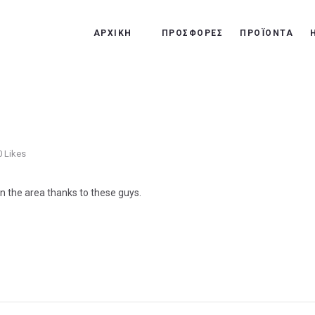
ΑΡΧΙΚΗ
ΑΡΧΙΚΗ
ΠΡΟΣΦΟΡΕΣ
ΠΡΟΪΟΝΤΑ
ΠΡΟΣΦΟΡΕΣ
ΠΡΟΪΟΝΤΑ
Η ΕΤΑΙΡΙΑ ΜΑΣ
ΟΙ ΔΟΥΛΕΙΈΣ ΜΑΣ
0
Likes
n the area thanks to these guys.