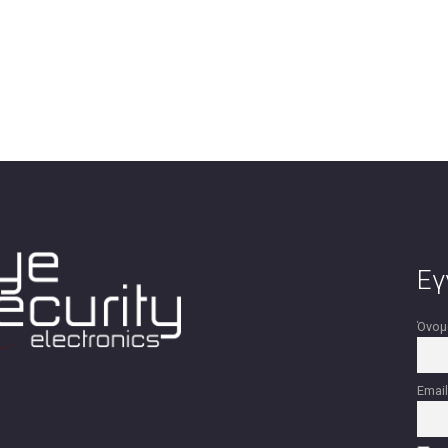
Εγ
Όνομ
Emai